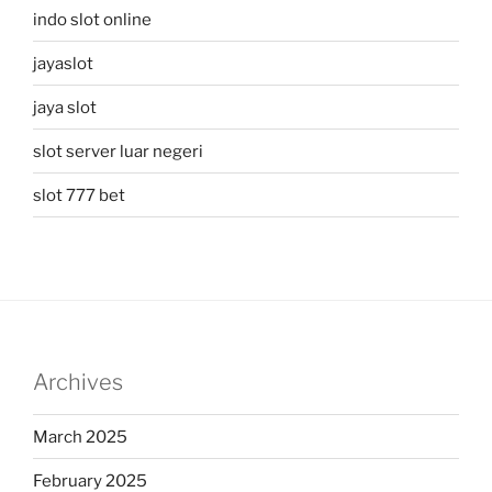
indo slot online
jayaslot
jaya slot
slot server luar negeri
slot 777 bet
Archives
March 2025
February 2025