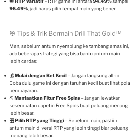
🎟️
RTP Variatif
– RTP game ini antara
94.49%
sampai
96.49%
, jadi harus pilih tempat main yang bener.
🎯 Tips & Trik Bermain Drill That Gold™
Men, sebelum antum nyemplung ke tambang emas ini,
ada beberapa strategi yang bisa bantu antum main
lebih cerdas:
💰
Mulai dengan Bet Kecil
– Jangan langsung all-in!
Coba dulu game ini dengan taruhan kecil buat lihat pola
pembayaran.
⛏️
Manfaatkan Fitur Free Spins
– Jangan lewatkan
kesempatan dapetin Free Spins buat peluang menang
lebih besar.
🎛️
Pilih RTP yang Tinggi
– Sebelum main, pastiin
antum main di versi RTP yang lebih tinggi biar peluang
menang lebih besar.