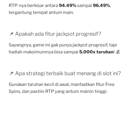
RTP-nya berkisar antara
94.49%
sampai
96.49%
,
tergantung tempat antum main.
📌 Apakah ada fitur jackpot progresif?
Sayangnya, game ini gak punya jackpot progresif, tapi
hadiah maksimumnya bisa sampai
5.000x taruhan
! 💰
📌 Apa strategi terbaik buat menang di slot ini?
Gunakan taruhan kecil di awal, manfaatkan fitur Free
Spins, dan pastiin RTP yang antum mainin tinggi.