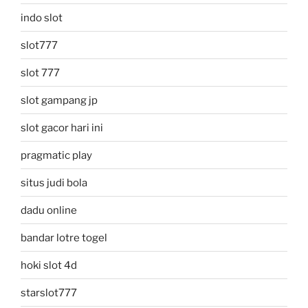
indo slot
slot777
slot 777
slot gampang jp
slot gacor hari ini
pragmatic play
situs judi bola
dadu online
bandar lotre togel
hoki slot 4d
starslot777