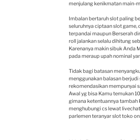
menjulang kenikmatan main-mai
Imbalan bertaruh slot paling b
seluruhnya ciptaan slot game, 
terpandai maupun Berserah diri
roll jalankan selalu dihitung s
Karenanya makin sibuk Anda 
pada meraup upah nominal yan
Tidak bagi batasan menyangk
menggunakan balasan berjudi 
rekomendasikan mempunyai saw
Awal yg bisa Kamu temukan 100
gimana ketentuannya tambah K
menghubungi cs lewat livecha
parlemen teranyar slot toko onli