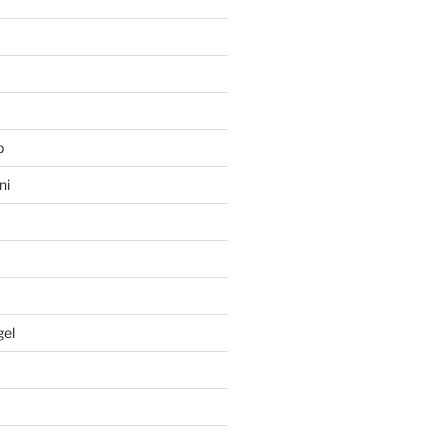
p
ni
gel