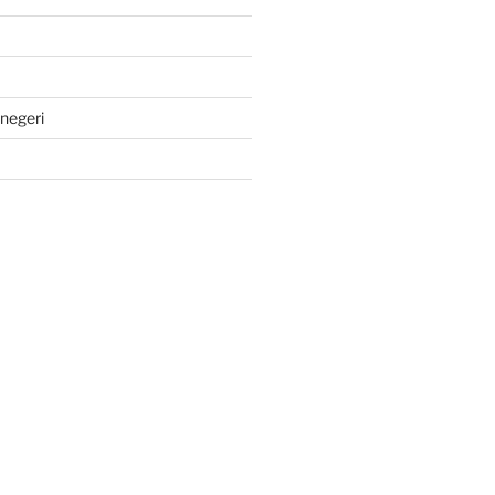
 negeri