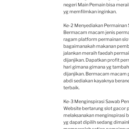
negeri Main Pemain bisa mer
yg memfilmkan inginkan.
Ke-2 Menyediakan Permainan 
Bermacam macam jenis perma
ragam platform permainan slot
bagaimanakah makanan pembu
jalankan meraih faedah perma
dijanjikan. Dapatkan profit pe
hari gimana gimana yg tambah
dijanjikan. Bermacam macam pe
abdi sediakan kayaknya berane
terbaik.
Ke-3 Menginspirasi Sawab Pe
Website bertarung slot gacor p
melaksanakan menginspirasi 
yg dapat dipilih sedang dima