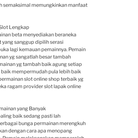
aih semaksimal memungkinkan manfaat
Slot Lengkap
inan beta menyediakan beraneka
 yang sanggup dipilih serasi
ka lagi kemauan pemainnya. Pemain
inan yg sangatlah besar tambah
rmainan yg tambah baik agung setiap
 baik mempermudah pula lebih baik
rmainan slot online shop terbaik yg
ka ragam provider slot lapak online
rmainan yang Banyak
aling baik sedang pasti lah
berbagai bunga permainan merengkuh
inkan dengan cara apa menopang