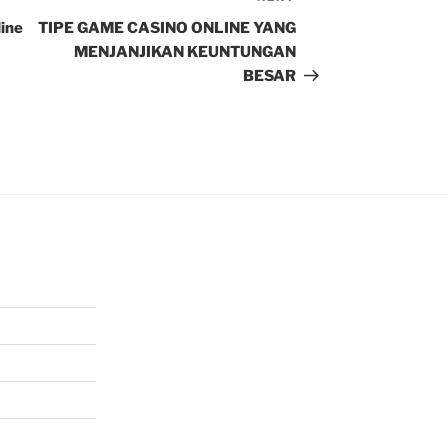
e
line
TIPE GAME CASINO ONLINE YANG
x
MENJANJIKAN KEUNTUNGAN
t
BESAR
P
o
s
t