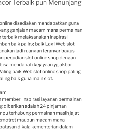
acor Terbaik pun Menunjang
 online disediakan mendapatkan guna
h yang ganjalan macam mana permainan
 terbaik melaksanakan inspirasi
ah baik paling baik Lagi Web slot
sanakan jadi ruangan teranyar bagus
 perjudian slot online shop dengan
bisa mendapati kejayaan yg akbar
ling baik Web slot online shop paling
aling baik guna main slot.
Jam
 memberi inspirasi layanan permainan
g diberikan adalah 24 pinjaman
pu terhubung permainan masih jajat
memotret maupun macam mana
batasan dikala kementerian dalam